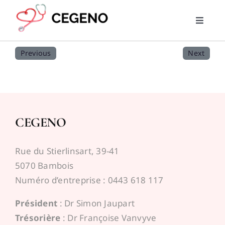
Skip
to
Toggle
content
Naviga
Home
Previous
Next
PMG
RML
CEGENO
Trouver un médecin
Rue du Stierlinsart, 39-41
5070 Bambois
News
Numéro d’entreprise : 0443 618 117
Président
: Dr Simon Jaupart
Liens utiles
Trésorière
: Dr Françoise Vanvyve