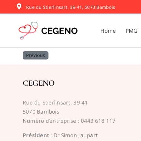
Skip
Rue du Stierlinsart, 39-41, 5070 Bambois
to
content
Home
PMG
Previous
CEGENO
Rue du Stierlinsart, 39-41
5070 Bambois
Numéro d’entreprise : 0443 618 117
Président
: Dr Simon Jaupart