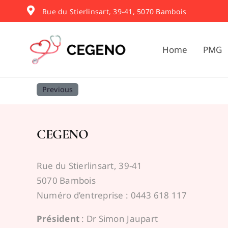
Skip
Rue du Stierlinsart, 39-41, 5070 Bambois
to
content
Home
PMG
Previous
CEGENO
Rue du Stierlinsart, 39-41
5070 Bambois
Numéro d’entreprise : 0443 618 117
Président
: Dr Simon Jaupart