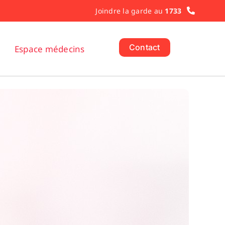
Joindre la garde au
1733
Contact
Espace médecins