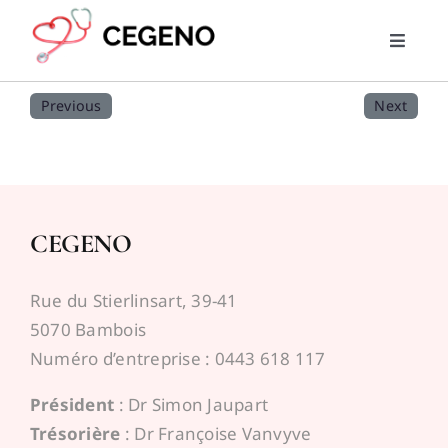
Skip
to
Toggle
content
Naviga
Home
Previous
Next
PMG
RML
CEGENO
Trouver un médecin
Rue du Stierlinsart, 39-41
5070 Bambois
News
Numéro d’entreprise : 0443 618 117
Président
: Dr Simon Jaupart
Liens utiles
Trésorière
: Dr Françoise Vanvyve