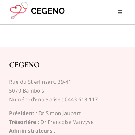
Skip
to
Toggle
content
Naviga
Home
PMG
CEGENO
RML
Rue du Stierlinsart, 39-41
Trouver un médecin
5070 Bambois
Numéro d’entreprise : 0443 618 117
News
Président
: Dr Simon Jaupart
Trésorière
: Dr Françoise Vanvyve
Liens utiles
Administrateurs
: