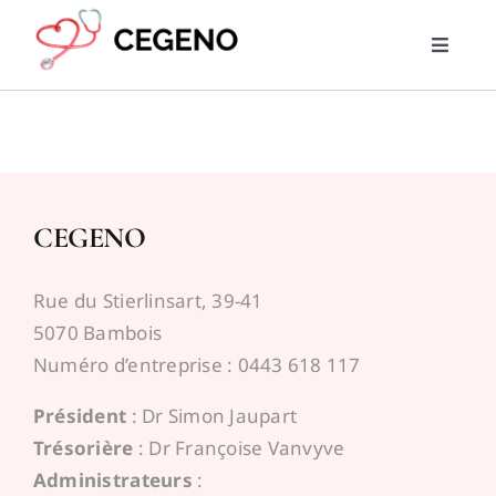
Skip
to
Toggle
content
Naviga
Home
PMG
CEGENO
RML
Rue du Stierlinsart, 39-41
Trouver un médecin
5070 Bambois
Numéro d’entreprise : 0443 618 117
News
Président
: Dr Simon Jaupart
Trésorière
: Dr Françoise Vanvyve
Liens utiles
Administrateurs
: