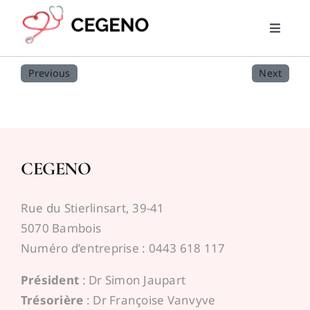
Skip
to
Toggle
content
Naviga
Home
Previous
Next
PMG
RML
CEGENO
Trouver un médecin
Rue du Stierlinsart, 39-41
5070 Bambois
News
Numéro d’entreprise : 0443 618 117
Président
: Dr Simon Jaupart
Liens utiles
Trésorière
: Dr Françoise Vanvyve