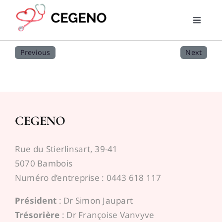
Skip
to
Toggle
content
Naviga
Home
Previous
Next
PMG
RML
CEGENO
Trouver un médecin
Rue du Stierlinsart, 39-41
5070 Bambois
News
Numéro d’entreprise : 0443 618 117
Président
: Dr Simon Jaupart
Liens utiles
Trésorière
: Dr Françoise Vanvyve