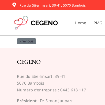
Skip
Rue du Stierlinsart, 39-41, 5070 Bambois
to
content
Home
PMG
Previous
CEGENO
Rue du Stierlinsart, 39-41
5070 Bambois
Numéro d’entreprise : 0443 618 117
Président
: Dr Simon Jaupart