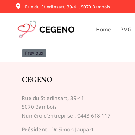
Skip
Rue du Stierlinsart, 39-41, 5070 Bambois
to
content
Home
PMG
Previous
CEGENO
Rue du Stierlinsart, 39-41
5070 Bambois
Numéro d’entreprise : 0443 618 117
Président
: Dr Simon Jaupart