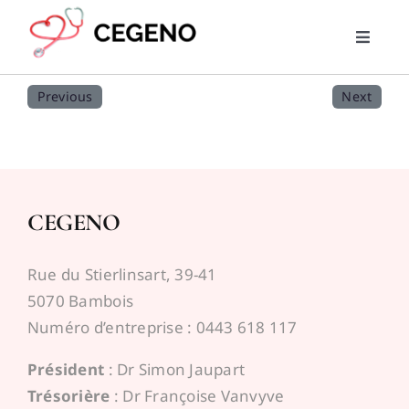
Skip
to
Toggle
content
Naviga
Home
Previous
Next
PMG
RML
CEGENO
Trouver un médecin
Rue du Stierlinsart, 39-41
5070 Bambois
News
Numéro d’entreprise : 0443 618 117
Président
: Dr Simon Jaupart
Liens utiles
Trésorière
: Dr Françoise Vanvyve