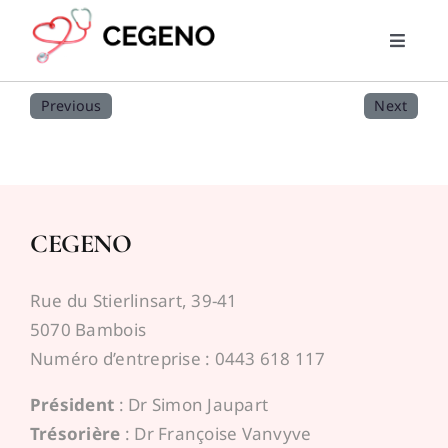
Skip
to
Toggle
content
Naviga
Home
Previous
Next
PMG
RML
CEGENO
Trouver un médecin
Rue du Stierlinsart, 39-41
5070 Bambois
News
Numéro d’entreprise : 0443 618 117
Président
: Dr Simon Jaupart
Liens utiles
Trésorière
: Dr Françoise Vanvyve