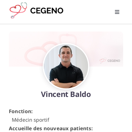
Skip
to
Toggle
content
Naviga
Home
PMG
RML
Trouver un médecin
Vincent Baldo
News
Fonction
:
Médecin sportif
Liens utiles
Accueille des nouveaux patients
: