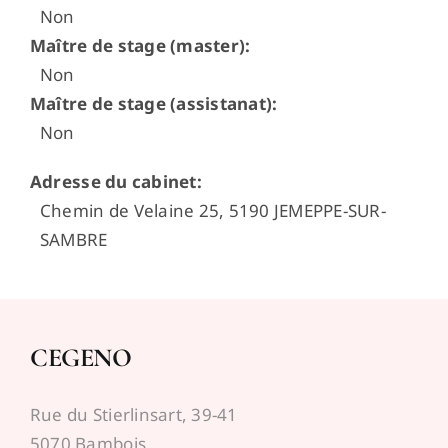
Non
Espace médecins
Maître de stage (master)
:
Non
Maître de stage (assistanat)
:
Non
Adresse du cabinet
:
Chemin de Velaine 25, 5190 JEMEPPE-SUR-
SAMBRE
CEGENO
Rue du Stierlinsart, 39-41
5070 Bambois