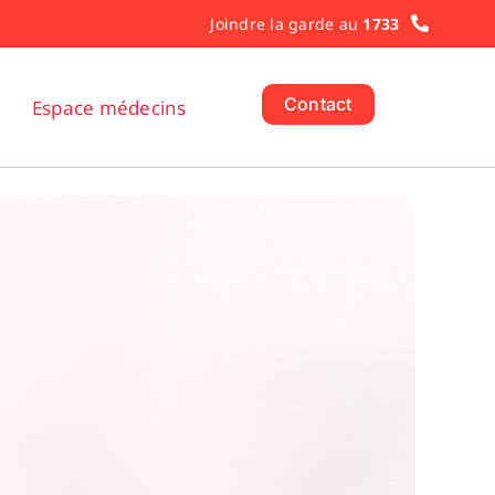
Joindre la garde au
1733
Contact
Espace médecins