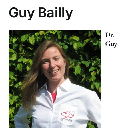
Guy Bailly
Espace médecins
Dr.
Guy